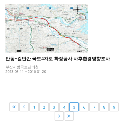
안동~길안간 국도4차로 확장공사 사후환경영향조사
부산지방국토관리청
2013-03-11 ~ 2016-01-20
1
2
3
4
5
6
7
8
9